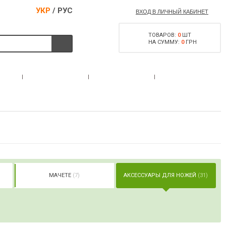
УКР
/
РУС
ВХОД В ЛИЧНЫЙ КАБИНЕТ
ТОВАРОВ:
0
ШТ
НА СУММУ:
0
ГРН
РАЗРЕШЕНИЕ НА
С
АКЦИИ
КОНТАКТЫ
ОРУЖИЕ
МАЧЕТЕ
(7)
АКСЕССУАРЫ ДЛЯ НОЖЕЙ
(31)