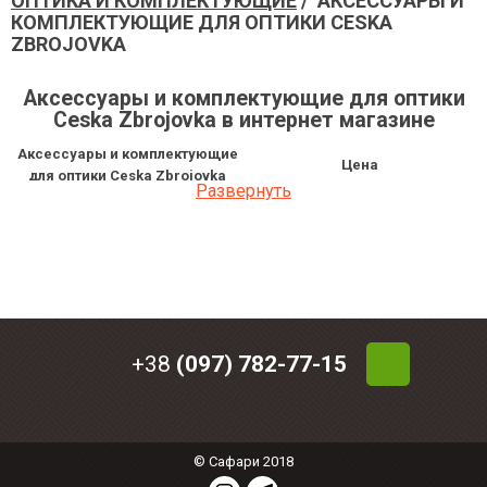
ОПТИКА И КОМПЛЕКТУЮЩИЕ
/ АКСЕССУАРЫ И
КОМПЛЕКТУЮЩИЕ ДЛЯ ОПТИКИ CESKA
ZBROJOVKA
Аксессуары и комплектующие для оптики
Ceska Zbrojovka в интернет магазине
Аксессуары и комплектующие
Цена
для оптики Ceska Zbrojovka
Развернуть
Кольца CZ 527 30mm, h=14mm,
6 156 грн
Bordson 2pcs
Кольца CZ 452 26mm 2pcs h=11mm
2 808 грн
Кольца CZ Weaver 30mm, 2pcs
5 686.20 грн
+38
(097) 782-77-15
© Сафари 2018