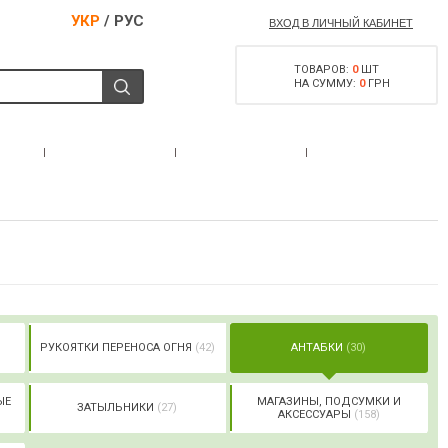
УКР
/
РУС
ВХОД В ЛИЧНЫЙ КАБИНЕТ
ТОВАРОВ:
0
ШТ
НА СУММУ:
0
ГРН
РАЗРЕШЕНИЕ НА
С
АКЦИИ
КОНТАКТЫ
ОРУЖИЕ
РУКОЯТКИ ПЕРЕНОСА ОГНЯ
(42)
АНТАБКИ
(30)
ЫЕ
МАГАЗИНЫ, ПОДСУМКИ И
ЗАТЫЛЬНИКИ
(27)
АКСЕССУАРЫ
(158)