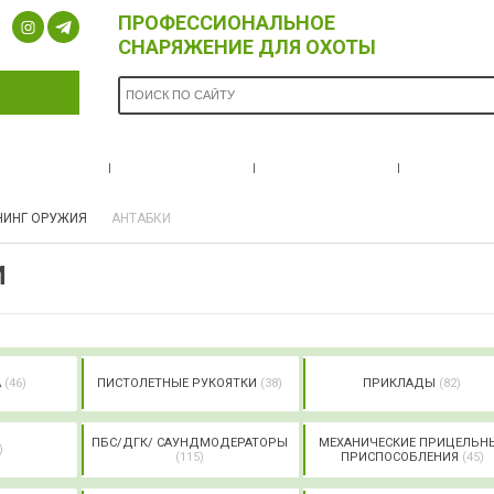
ПРОФЕССИОНАЛЬНОЕ
СНАРЯЖЕНИЕ ДЛЯ ОХОТЫ
ОПЛАТА И
БРЕНДЫ
НОВОСТИ
О НА
ДОСТАВКА
НИНГ ОРУЖИЯ
АНТАБКИ
И
А
(46)
ПИСТОЛЕТНЫЕ РУКОЯТКИ
(38)
ПРИКЛАДЫ
(82)
ПБС/ДГК/ САУНДМОДЕРАТОРЫ
МЕХАНИЧЕСКИЕ ПРИЦЕЛЬН
)
(115)
ПРИСПОСОБЛЕНИЯ
(45)