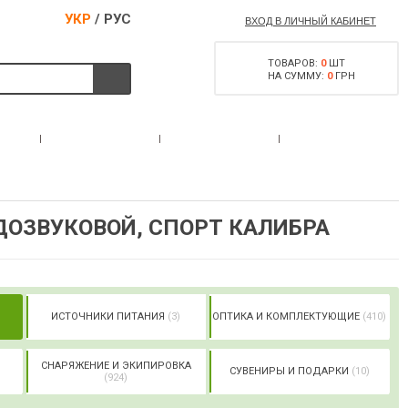
УКР
/
РУС
ВХОД В ЛИЧНЫЙ КАБИНЕТ
ТОВАРОВ:
0
ШТ
НА СУММУ:
0
ГРН
РАЗРЕШЕНИЕ НА
С
АКЦИИ
КОНТАКТЫ
ОРУЖИЕ
ДОЗВУКОВОЙ, СПОРТ КАЛИБРА
ИСТОЧНИКИ ПИТАНИЯ
(3)
ОПТИКА И КОМПЛЕКТУЮЩИЕ
(410)
СНАРЯЖЕНИЕ И ЭКИПИРОВКА
СУВЕНИРЫ И ПОДАРКИ
(10)
(924)