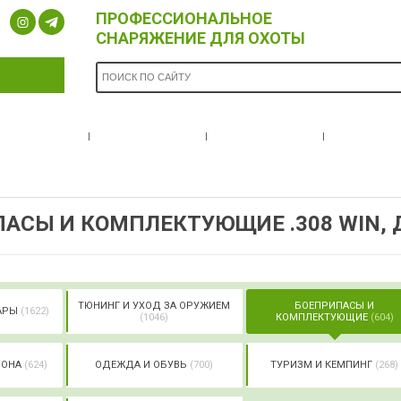
ПРОФЕССИОНАЛЬНОЕ
СНАРЯЖЕНИЕ ДЛЯ ОХОТЫ
ОПЛАТА И
БРЕНДЫ
НОВОСТИ
О НА
ДОСТАВКА
АСЫ И КОМПЛЕКТУЮЩИЕ .308 WIN, 
ТЮНИНГ И УХОД ЗА ОРУЖИЕМ
БОЕПРИПАСЫ И
УАРЫ
(1622)
(1046)
КОМПЛЕКТУЮЩИЕ
(604)
РОНА
(624)
ОДЕЖДА И ОБУВЬ
(700)
ТУРИЗМ И КЕМПИНГ
(268)