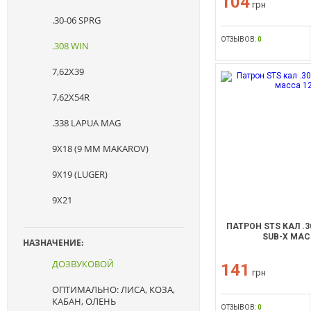
104
грн
.30-06 SPRG
ОТЗЫВОВ:
0
.308 WIN
7,62X39
7,62Х54R
.338 LAPUA MAG
9Х18 (9 ММ MAKAROV)
9Х19 (LUGER)
9X21
ПАТРОН STS КАЛ .
SUB-X МАСС
НАЗНАЧЕНИЕ:
ДОЗВУКОВОЙ
141
грн
ОПТИМАЛЬНО: ЛИСА, КОЗА,
КАБАН, ОЛЕНЬ
ОТЗЫВОВ:
0