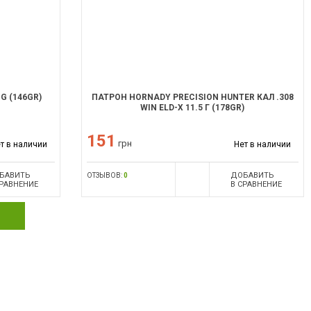
G (146GR)
ПАТРОН HORNADY PRECISION HUNTER КАЛ .308
WIN ELD-X 11.5 Г (178GR)
151
грн
т в наличии
Нет в наличии
БАВИТЬ
ДОБАВИТЬ
ОТЗЫВОВ:
0
СРАВНЕНИЕ
В СРАВНЕНИЕ