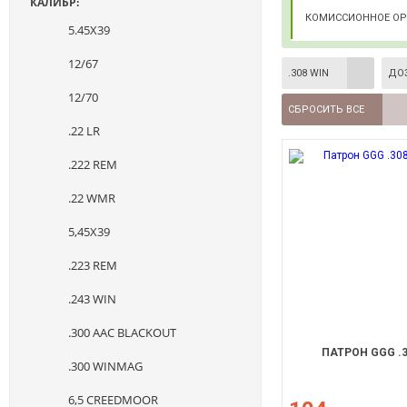
КАЛИБР:
КОМИССИОННОЕ О
5.45Х39
12/67
.308 WIN
ДО
12/70
СБРОСИТЬ ВСЕ
.22 LR
.222 REM
.22 WMR
5,45X39
.223 REM
.243 WIN
.300 AAC BLACKOUT
ПАТРОН GGG .30
.300 WINMAG
6,5 CREEDMOOR