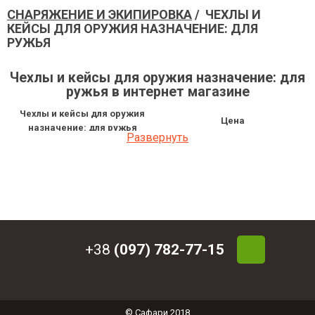
СНАРЯЖЕНИЕ И ЭКИПИРОВКА
/ ЧЕХЛЫ И
КЕЙСЫ ДЛЯ ОРУЖИЯ НАЗНАЧЕНИЕ: ДЛЯ
РУЖЬЯ
Чехлы и кейсы для оружия назначение: для
ружья в интернет магазине
Чехлы и кейсы для оружия
Цена
назначение: для ружья
Развернуть
Защитный колпачок для ствола
комбинированного оружия (16
179 грн
КАЛИБР) Acropolis ФС-16
Защитный колпачок для ствола
208.68 грн
нарезного оружия Acropolis ФС-1
Кейс универсальный для оружия
3 408.48 грн
Stil Crin
Кейс под разборку для оружия Stil
+38
(097) 782-77-15
2 065.50 грн
Crin
Кейс универсальный для оружия
1 863 грн
Stil Crin
Кейс под разборку для оружия Stil
1 944 грн
Crin
© Сафари 2018