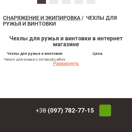
СНАРЯЖЕНИЕ И ЭКИПИРОВКА
/ ЧЕХЛЫ ДЛЯ
РУЖЬЯ И ВИНТОВКИ
Чехлы для ружья и винтовки в интернет
магазине
Чехлы для ружья и винтовки
Цена
Чехол для ружья с оптикой LeRoy
2 337.31 грн
Развернуть
Elite Optic Olive
Чехол для ружья LeRoy SV Olive 1.1
1 337.15 грн
м
Чехол для ружья с оптикой LeRoy
1 095 грн
Elite Optic Black
Чехол для ружья LeRoy Protect
752 грн
Multicam
Чехол-рюкзак для ружья LeRoy
+38
(097) 782-77-15
1 288 грн
GunPack Black 60 см
Чехол-рюкзак для ружья LeRoy
1 369 грн
GunPack Black 75 см