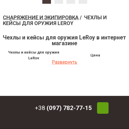
СНАРЯЖЕНИЕ И ЭКИПИРОВКА
/ ЧЕХЛЫ И
КЕЙСЫ ДЛЯ ОРУЖИЯ LEROY
Чехлы и кейсы для оружия LeRoy в интернет
магазине
Чехлы и кейсы для оружия
Цена
LeRoy
Развернуть
Чехол для ружья с оптикой LeRoy
2 337.31 грн
Elite Optic Olive
Чехол для ружья LeRoy SV Olive 1.1
1 337.15 грн
м
Чехол для ружья с оптикой LeRoy
1 095 грн
Elite Optic Black
Чехол для ружья LeRoy Protect
752 грн
Multicam
+38
(097) 782-77-15
Чехол-рюкзак для ружья LeRoy
1 288 грн
GunPack Black 60 см
Чехол-рюкзак для ружья LeRoy
1 369 грн
GunPack Black 75 см