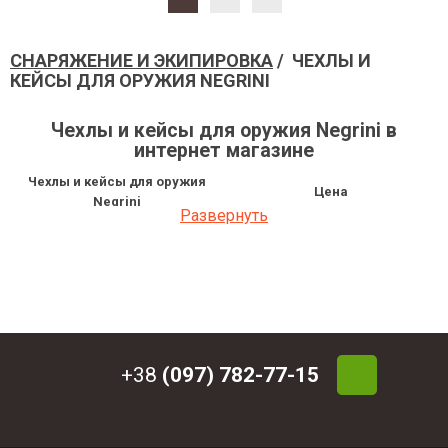
СНАРЯЖЕНИЕ И ЭКИПИРОВКА
/ ЧЕХЛЫ И
КЕЙСЫ ДЛЯ ОРУЖИЯ NEGRINI
Чехлы и кейсы для оружия Negrini в
интернет магазине
Чехлы и кейсы для оружия
Цена
Negrini
Развернуть
Кейс под разборку для
18 597.60 грн
переломного оружия Negrini люкс
Кейс под разборку для оружия
5 287.50 грн
Negrini
Кейс под разборку для
3 628.80 грн
переломного оружия Negrini
Кейс Negrini универсальный
2 376 грн
Кейс Negrini универсальный
+38
(097) 782-77-15
2 700 грн
95x23x10
Кейс Negrini универсальный
4 914 грн
117,5x29x12 замки Push Pull