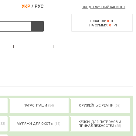
УКР
/
РУС
ВХОД В ЛИЧНЫЙ КАБИНЕТ
ТОВАРОВ:
0
ШТ
НА СУММУ:
0
ГРН
РАЗРЕШЕНИЕ НА
С
АКЦИИ
КОНТАКТЫ
ОРУЖИЕ
ПАТРОНТАШИ
(54)
ОРУЖЕЙНЫЕ РЕМНИ
(59)
КЕЙСЫ ДЛЯ ПАТРОНОВ И
133)
МУЛЯЖИ ДЛЯ ОХОТЫ
(16)
ПРИНАДЛЕЖНОСТЕЙ
(25)