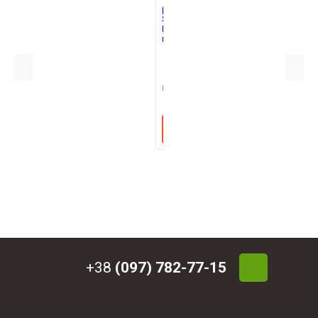
ЧЕХОЛ
ДЛЯ
1
РУЖЬЯ
SHAPTALA
698
РАКЕТКА
ПОЛНАЯ
грн
КУПИТЬ
+38
(097) 782-77-15