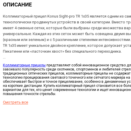
ОПИСАНИЕ
Коллиматорный прицел Konus Sight-pro TR 1x35 является одним из с
технологически продвинутых устройств в своей категории. Вместо тр
имеет 4 сменные сетки, которые были выбраны среди множества вар
универсальные. Каждая из этих сеток может быть освещена двумя 
(красным или зеленым) и с 5 различными степенями интенсивностями.
TR 1x35 имеет уникальное двойное крепление, которое допускает уста
Пикатинни или «ласточкин хвост» без специального переходника.
...
Коллиматорные прицелы
представляют собой инновационное средство дл
завоевало популярность среди охотников, спортсменов и любителей стрель
традиционных оптических прицелов, коллиматорные прицелы не содержат 
технологию проецирования светового точечного или сетчатого маркера на 
обеспечивает быстрое и точное прицеливание, особенно в динамичных ус
на короткие дистанции. Купить коллиматорный прицел становится все бо
вариантом для тех, кто ценит современные технологии и ищет инновацио
повышения точности стрельбы.
Смотреть все