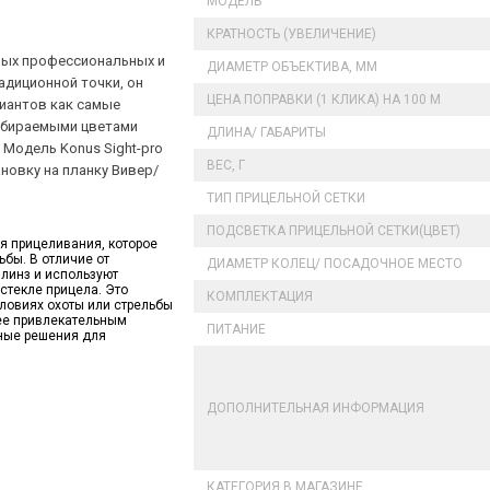
МОДЕЛЬ
КРАТНОСТЬ (УВЕЛИЧЕНИЕ)
амых профессиональных и
ДИАМЕТР ОБЪЕКТИВА, ММ
адиционной точки, он
ЦЕНА ПОПРАВКИ (1 КЛИКА) НА 100 М
иантов как самые
выбираемыми цветами
ДЛИНА/ ГАБАРИТЫ
 Модель Konus Sight-pro
ВЕС, Г
новку на планку Вивер/
ТИП ПРИЦЕЛЬНОЙ СЕТКИ
ПОДСВЕТКА ПРИЦЕЛЬНОЙ СЕТКИ(ЦВЕТ)
я прицеливания, которое
бы. В отличие от
ДИАМЕТР КОЛЕЦ/ ПОСАДОЧНОЕ МЕСТО
линз и используют
стекле прицела. Это
КОМПЛЕКТАЦИЯ
ловиях охоты или стрельбы
лее привлекательным
ПИТАНИЕ
нные решения для
ДОПОЛНИТЕЛЬНАЯ ИНФОРМАЦИЯ
КАТЕГОРИЯ В МАГАЗИНЕ