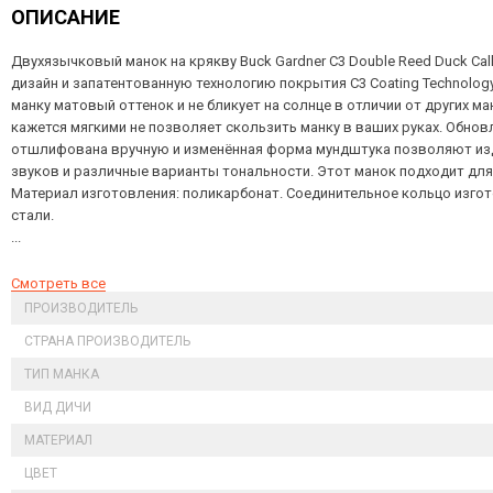
ОПИСАНИЕ
Двухязычковый манок на крякву Buck Gardner C3 Double Reed Duck Ca
дизайн и запатентованную технологию покрытия C3 Coating Technolog
манку матовый оттенок и не бликует на солнце в отличии от других м
кажется мягкими не позволяет скользить манку в ваших руках. Обнов
отшлифована вручную и изменённая форма мундштука позволяют из
звуков и различные варианты тональности. Этот манок подходит дл
Материал изготовления: поликарбонат. Соединительное кольцо изг
стали.
...
Смотреть все
ПРОИЗВОДИТЕЛЬ
СТРАНА ПРОИЗВОДИТЕЛЬ
ТИП МАНКА
ВИД ДИЧИ
МАТЕРИАЛ
ЦВЕТ