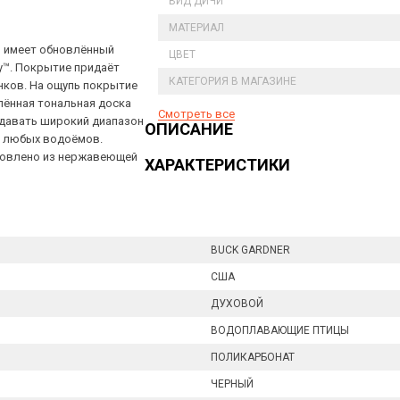
ВИД ДИЧИ
МАТЕРИАЛ
ll имеет обновлённый
ЦВЕТ
y™. Покрытие придаёт
КАТЕГОРИЯ В МАГАЗИНЕ
анков. На ощупь покрытие
лённая тональная доска
Смотреть все
давать широкий диапазон
ОПИСАНИЕ
я любых водоёмов.
отовлено из нержавеющей
ХАРАКТЕРИСТИКИ
BUCK GARDNER
США
ДУХОВОЙ
ВОДОПЛАВАЮЩИЕ ПТИЦЫ
ПОЛИКАРБОНАТ
ЧЕРНЫЙ