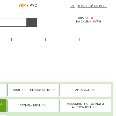
УКР
/
РУС
ВХОД В ЛИЧНЫЙ КАБИНЕТ
ТОВАРОВ:
0
ШТ
НА СУММУ:
0
ГРН
РАЗРЕШЕНИЕ НА
С
АКЦИИ
КОНТАКТЫ
ОРУЖИЕ
РУКОЯТКИ ПЕРЕНОСА ОГНЯ
(42)
АНТАБКИ
(30)
ЫЕ
МАГАЗИНЫ, ПОДСУМКИ И
ЗАТЫЛЬНИКИ
(27)
АКСЕССУАРЫ
(158)