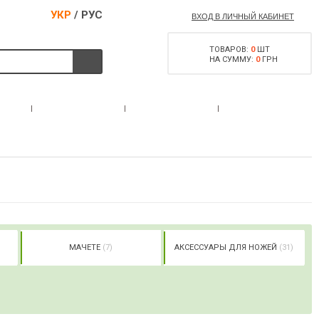
УКР
/
РУС
ВХОД В ЛИЧНЫЙ КАБИНЕТ
ТОВАРОВ:
0
ШТ
НА СУММУ:
0
ГРН
РАЗРЕШЕНИЕ НА
С
АКЦИИ
КОНТАКТЫ
ОРУЖИЕ
МАЧЕТЕ
(7)
АКСЕССУАРЫ ДЛЯ НОЖЕЙ
(31)