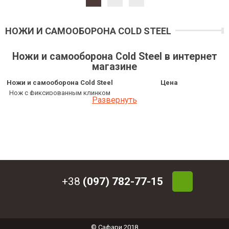
НОЖИ И САМООБОРОНА COLD STEEL
Ножи и самооборона Cold Steel в интернет
магазине
Ножи и самооборона Cold Steel
Цена
Нож с фиксированным клинком
1 198.50 грн
Развернуть
Cold Steel Recon Canadian Belt Knife
Нож с фиксированным клинком
Cold Steel Pocket Pendleton Hunter
1 151.50 грн
Lite
Мачете Cold Steel Latin Machete 24"
1 199.44 грн
Мачете Cold Steel Kopis
2 124.40 грн
Мачете Cold Steel Jungle
2 124.40 грн
Топор Cold Steel Bad Axe
1 763.44 грн
+38
(097) 782-77-15
© Сафари 2018