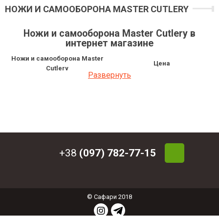
НОЖИ И САМООБОРОНА MASTER CUTLERY
Ножи и самооборона Master Cutlery в
интернет магазине
Ножи и самооборона Master
Цена
Cutlery
Развернуть
Нож складной Tac-Force TF-986GY
987 грн
Нож складной Tac-Force TF-986BL
987 грн
Нож складной Tac-Force TF-884CH
799 грн
Нож складной Tac-Force TF-547PB
1 128 грн
Нож складной Tac-Force TF-547BK
1 034 грн
Нож складной Tac-Force TF-438G10
658 грн
+38
(097) 782-77-15
© Сафари 2018