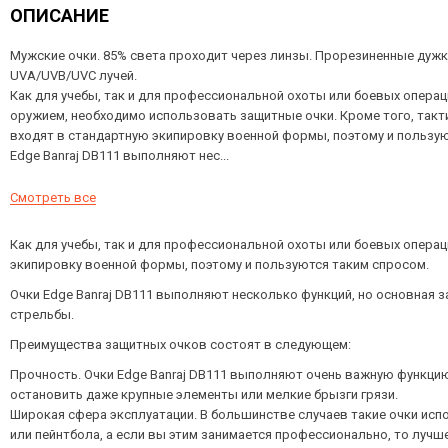
ОПИСАНИЕ
Мужские очки. 85% света проходит через линзы. Прорезиненные дуж
UVA/UVB/UVC лучей.
Как для учебы, так и для профессиональной охоты или боевых опера
оружием, необходимо использовать защитные очки. Кроме того, такт
входят в стандартную экипировку военной формы, поэтому и пользую
Edge Banraj DB111 выполняют нес...
Смотреть все
Как для учебы, так и для профессиональной охоты или боевых опер
экипировку военной формы, поэтому и пользуются таким спросом.
Очки Edge Banraj DB111 выполняют несколько функций, но основная з
стрельбы.
Преимущества защитных очков состоят в следующем:
Прочность. Очки Edge Banraj DB111 выполняют очень важную функцию
остановить даже крупные элементы или мелкие брызги грязи.
Широкая сфера эксплуатации. В большинстве случаев такие очки испо
или пейнтбола, а если вы этим занимается профессионально, то лучш