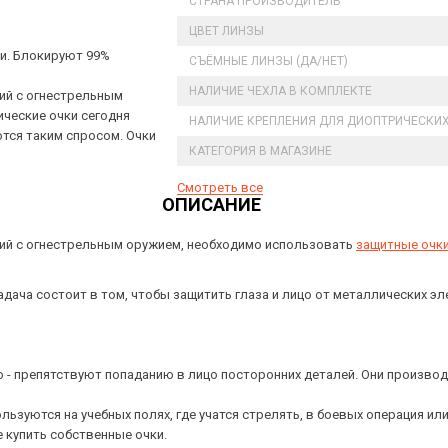
СТРАНА ПРОИЗВОДИТЕЛЬ
ЦВЕТ ЛИНЗЫ
ки. Блокируют 99%
СЪЁМНЫЕ ЛИНЗЫ (ДА/НЕТ)
НАЛИЧИЕ ЧЕХЛА В КОМПЛЕКТЕ
ций с огнестрельным
ические очки сегодня
НАЛИЧИЕ КРЕПЛЕНИЯ ДЛЯ ДИОПТРИЧЕСКИХ
тся таким спросом. Очки
КАТЕГОРИЯ В МАГАЗИНЕ
Смотреть все
ОПИСАНИЕ
аций с огнестрельным оружием, необходимо использовать
защитные очк
адача состоит в том, чтобы защитить глаза и лицо от металлических э
 - препятствуют попаданию в лицо посторонних деталей. Они производ
льзуются на учебных полях, где учатся стрелять, в боевых операция и
е купить собственные очки.