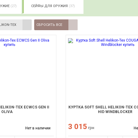
РУЖИЕ
(27)
СЕЙФЫ ДЛЯ ОРУЖИЯ
(37)
LIKON-TEX
СБРОСИТЬ ВСЕ
ELIKON-TEX ECWCS GEN II
КУРТКА SOFT SHELL HELIKON-TEX C
OLIVA
HID WINDBLOCKER
3 015
грн
Нет в наличии
Не