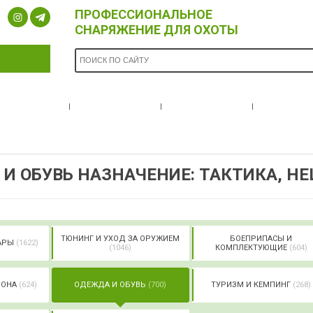
ПРОФЕССИОНАЛЬНОЕ
СНАРЯЖЕНИЕ ДЛЯ ОХОТЫ
ОПЛАТА И
БРЕНДЫ
НОВОСТИ
О НА
ДОСТАВКА
И ОБУВЬ НАЗНАЧЕНИЕ: ТАКТИКА, HE
ТЮНИНГ И УХОД ЗА ОРУЖИЕМ
БОЕПРИПАСЫ И
УАРЫ
(1622)
(1046)
КОМПЛЕКТУЮЩИЕ
(604)
РОНА
(624)
ОДЕЖДА И ОБУВЬ
(700)
ТУРИЗМ И КЕМПИНГ
(268)