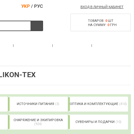
УКР
/
РУС
ВХОД В ЛИЧНЫЙ КАБИНЕТ
ТОВАРОВ:
0
ШТ
НА СУММУ:
0
ГРН
РАЗРЕШЕНИЕ НА
С
АКЦИИ
КОНТАКТЫ
ОРУЖИЕ
LIKON-TEX
ИСТОЧНИКИ ПИТАНИЯ
(3)
ОПТИКА И КОМПЛЕКТУЮЩИЕ
(410)
СНАРЯЖЕНИЕ И ЭКИПИРОВКА
СУВЕНИРЫ И ПОДАРКИ
(10)
(924)