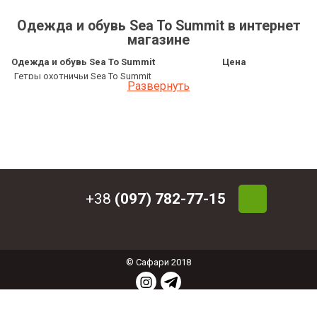
Одежда и обувь Sea To Summit в интернет
магазине
Одежда и обувь Sea To Summit
Цена
Гетры охотничьи Sea To Summit
1 410 грн
Развернуть
Grasshopper Gaiters
Гетры охотничьи Sea To Summit
1 786 грн
Overland Gaiters, 47 см
Гетры охотничьи Sea To Summit
1 786 грн
Overland Gaiters, 45 см
+38
(097) 782-77-15
© Сафари 2018
СОЗДАНИЕ ИНТЕРНЕТ МАГАЗИНА
: ФЕНИКС
ИНДАСТРИ © 2017