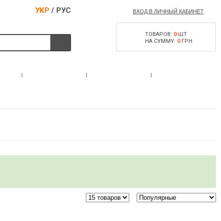
УКР
/
РУС
ВХОД В ЛИЧНЫЙ КАБИНЕТ
ТОВАРОВ:
0
ШТ
НА СУММУ:
0
ГРН
РАЗРЕШЕНИЕ НА
С
АКЦИИ
КОНТАКТЫ
ОРУЖИЕ