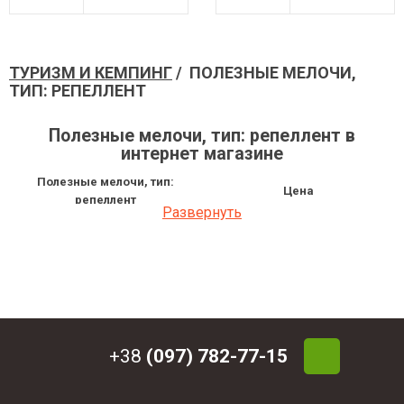
ТУРИЗМ И КЕМПИНГ
/ ПОЛЕЗНЫЕ МЕЛОЧИ,
ТИП: РЕПЕЛЛЕНТ
Полезные мелочи, тип: репеллент в
интернет магазине
Полезные мелочи, тип:
Цена
репеллент
Развернуть
Аэрозоль Klever Stichfrei (от
313.20 грн
комаров и клещей)
Аэрозоль Klever Stichfrei Animal
318.60 грн
(от комаров и клещей)
Гель Klever Stichfrei Kids (от
172.80 грн
комаров и клещей) 30 мл
Гель Klever Stichfrei Kids (от
437.40 грн
комаров и клещей) 125 мл
+38
(097) 782-77-15