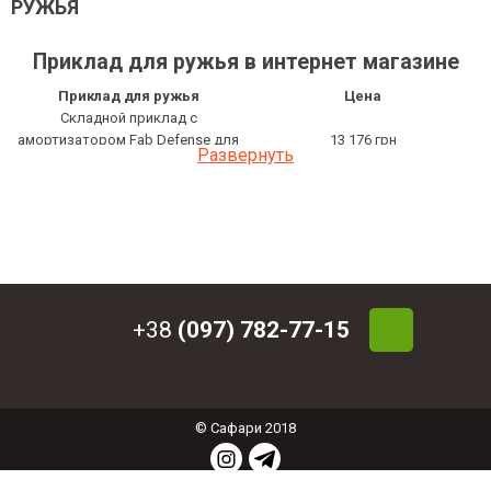
РУЖЬЯ
Приклад для ружья в интернет магазине
Приклад для ружья
Цена
Складной приклад с
амортизатором Fab Defense для
13 176 грн
Развернуть
Сайга, Вулкан M4-SAIGA-SB
Приклад Armed Guns полимерный
810 грн
Приклад складной Armed Guns
810 грн
Приклад телескопический
2 484 грн
складной Armed Guns
+38
(097) 782-77-15
© Сафари 2018
СОЗДАНИЕ ИНТЕРНЕТ МАГАЗИНА
: ФЕНИКС