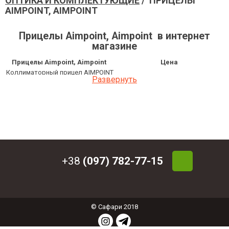
ОПТИКА И КОМПЛЕКТУЮЩИЕ
/ ПРИЦЕЛЫ
AIMPOINT, AIMPOINT
Прицелы Aimpoint, Aimpoint в интернет
магазине
Прицелы Aimpoint, Aimpoint
Цена
Коллиматорный прицел AIMPOINT
52 852.50 грн
Развернуть
AB AP Micro Т-2 2MOA ACET
Коллиматорный прицел Aimpoint
32 292 грн
Micro H-2 2МОА
Коллиматорный прицел Aimpoint
31 050 грн
Micro S-1 6МОА
Прицел коллиматорный Aimpoint
Patrol Rifle Optic 2 МОА с
33 934.94 грн
креплением Weaver/Picatinny
+38
(097) 782-77-15
© Сафари 2018