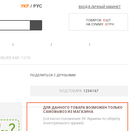
УКР
/
РУС
ВХОД В ЛИЧНЫЙ КАБИНЕТ
ТОВАРОВ:
0
ШТ
НА СУММУ:
0
ГРН
РАЗРЕШЕНИЕ НА
С
АКЦИИ
КОНТАКТЫ
ОРУЖИЕ
SILVER КАЛ. 12/76
ПОДЕЛИТЬСЯ С ДРУЗЬЯМИ:
КОД ТОВАРА:
1234-167
ДЛЯ ДАННОГО ТОВАРА ВОЗМОЖЕН ТОЛЬКО
САМОВЫВОЗ ИЗ МАГАЗИНА
(согласно положению УК Украины по обороту
и
огнестрельного оружия)