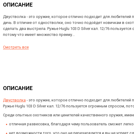
ОПИСАНИЕ
Двустволка - это оружие, которое отлично подходит для любителей 
дичь. В отличие от одностволки, оно точно подойдет новичкам в охот
сделать два выстрела. Ружье Huglu 103 D Silver кал. 12/76 пользуетс
потому что имеет множество преиму...
Смотреть все
ОПИСАНИЕ
Двустволка
- это оружие, которое отлично подходит для любителей п
Ружье Huglu 103 D Silver кал. 12/76 пользуется огромным спросом, 
Среди опытных охотников или ценителей качественного оружия, име
отличная развесовка, благодаря чему пользователь сможет легко
нет возможности того, что оно не перезарядится и вы не успеет с