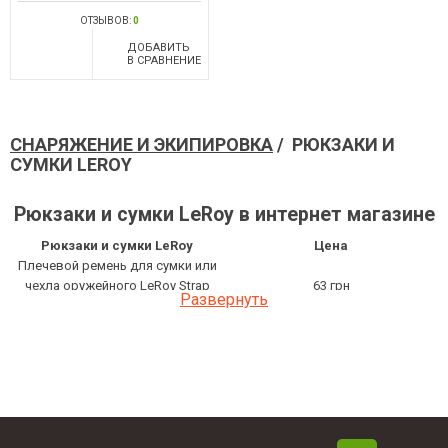
ОТЗЫВОВ:
0
ДОБАВИТЬ
В СРАВНЕНИЕ
СНАРЯЖЕНИЕ И ЭКИПИРОВКА
/ РЮКЗАКИ И
СУМКИ LEROY
Рюкзаки и сумки LeRoy в интернет магазине
Рюкзаки и сумки LeRoy
Цена
Плечевой ремень для сумки или
чехла оружейного LeRoy Strap
63 грн
Развернуть
Black 110 см
Чехол-рюкзак для ружья LeRoy
1 288 грн
GunPack Black 60 см
Плечевой ремень для сумки или
чехла оружейного LeRoy Strap
60 грн
Olive
Чехол-рюкзак для ружья LeRoy
1 369 грн
GunPack Black 75 см