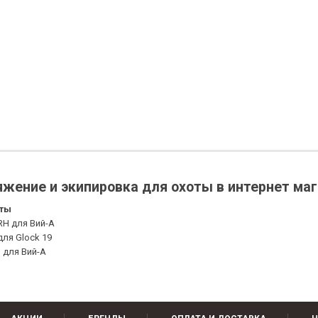
жение и экипировка для охоты в интернет ма
оты
 RH для Вий-А
ля Glock 19
 для Вий-А