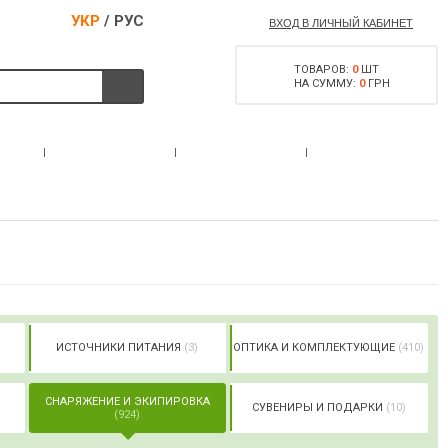
УКР
/
РУС
ВХОД В ЛИЧНЫЙ КАБИНЕТ
ТОВАРОВ:
0
ШТ
НА СУММУ:
0
ГРН
РАЗРЕШЕНИЕ НА
С
АКЦИИ
КОНТАКТЫ
ОРУЖИЕ
ИСТОЧНИКИ ПИТАНИЯ
(3)
ОПТИКА И КОМПЛЕКТУЮЩИЕ
(410)
СНАРЯЖЕНИЕ И ЭКИПИРОВКА
СУВЕНИРЫ И ПОДАРКИ
(10)
(924)