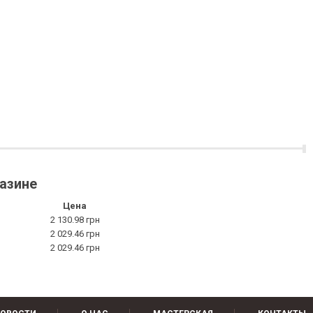
газине
Цена
2 130.98 грн
2 029.46 грн
2 029.46 грн