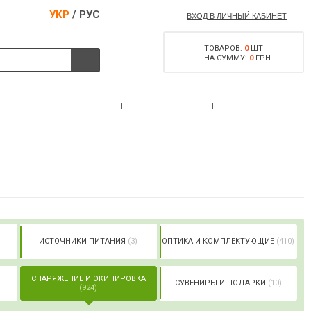
УКР
/
РУС
ВХОД В ЛИЧНЫЙ КАБИНЕТ
ТОВАРОВ:
0
ШТ
НА СУММУ:
0
ГРН
РАЗРЕШЕНИЕ НА
С
АКЦИИ
КОНТАКТЫ
ОРУЖИЕ
ИСТОЧНИКИ ПИТАНИЯ
(3)
ОПТИКА И КОМПЛЕКТУЮЩИЕ
(410)
СНАРЯЖЕНИЕ И ЭКИПИРОВКА
СУВЕНИРЫ И ПОДАРКИ
(10)
(924)