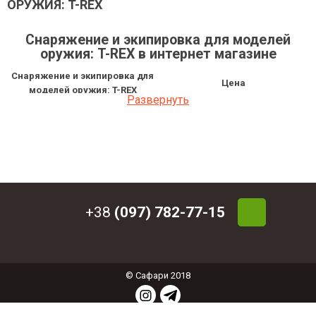
ОРУЖИЯ: T-REX
Снаряжение и экипировка для моделей
оружия: T-REX в интернет магазине
Снаряжение и экипировка для
Цена
моделей оружия: T-REX
Развернуть
Кобура пластиковая ATA-GEAR
2 029.46 грн
FANTOM VER.3 для T-REX левша
Кобура поясная A-Line 3-слойная
405 грн
для T-REX
Кобура пластиковая ATA-GEAR
2 029.46 грн
FANTOM VER.3 для T-REX
Кобура пластиковая ATA-GEAR Hit
2 130.98 грн
Factor для T-REX
+38
(097) 782-77-15
© Сафари 2018
СОЗДАНИЕ ИНТЕРНЕТ МАГАЗИНА
: ФЕНИКС