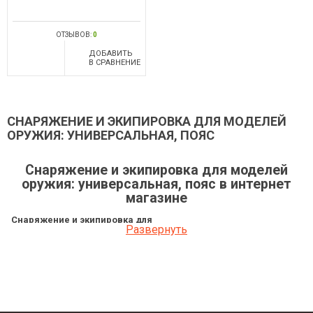
ОТЗЫВОВ:
0
ДОБАВИТЬ
В СРАВНЕНИЕ
СНАРЯЖЕНИЕ И ЭКИПИРОВКА ДЛЯ МОДЕЛЕЙ
ОРУЖИЯ: УНИВЕРСАЛЬНАЯ, ПОЯС
Снаряжение и экипировка для моделей
оружия: универсальная, пояс в интернет
магазине
Снаряжение и экипировка для
Развернуть
моделей оружия:
Цена
универсальная, пояс
Кобура поясная Sieger Ferrotex
378 грн
Кобура поясная Sieger Kevlar
383.40 грн
Кобура поясная Sieger Kevlar
329.40 грн
Кобура поясная Sieger Criotex
189 грн