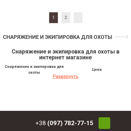
1
2
СНАРЯЖЕНИЕ И ЭКИПИРОВКА ДЛЯ ОХОТЫ
Снаряжение и экипировка для охоты в
интернет магазине
Снаряжение и экипировка для
Цена
охоты
Развернуть
Манок на перепелку Lass Appeaux
675 грн
Манок серый гусь Lass Appeaux
1 134 грн
Манок на крякву Lass Appeaux
550.37 грн
Манок на чирка Lass Appeaux
513.24 грн
металл
Манок на утку Buck Gardner Big
2 152.13 грн
Water
Манок на вяхиря Lass Appeaux
648 грн
+38
(097) 782-77-15