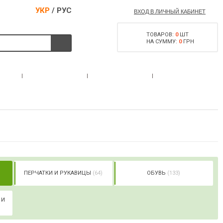
УКР
/
РУС
ВХОД В ЛИЧНЫЙ КАБИНЕТ
ТОВАРОВ:
0
ШТ
НА СУММУ:
0
ГРН
РАЗРЕШЕНИЕ НА
С
АКЦИИ
КОНТАКТЫ
ОРУЖИЕ
)
ПЕРЧАТКИ И РУКАВИЦЫ
(64)
ОБУВЬ
(133)
 И