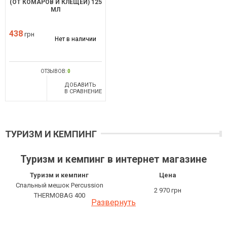
(ОТ КОМАРОВ И КЛЕЩЕЙ) 125
МЛ
438
грн
Нет в наличии
ОТЗЫВОВ:
0
ДОБАВИТЬ
В СРАВНЕНИЕ
ТУРИЗМ И КЕМПИНГ
Туризм и кемпинг в интернет магазине
Туризм и кемпинг
Цена
Спальный мешок Percussion
2 970 грн
THERMOBAG 400
Развернуть
Аэрозоль Klever Stichfrei (от
313.20 грн
комаров и клещей)
Аэрозоль Klever Stichfrei Animal