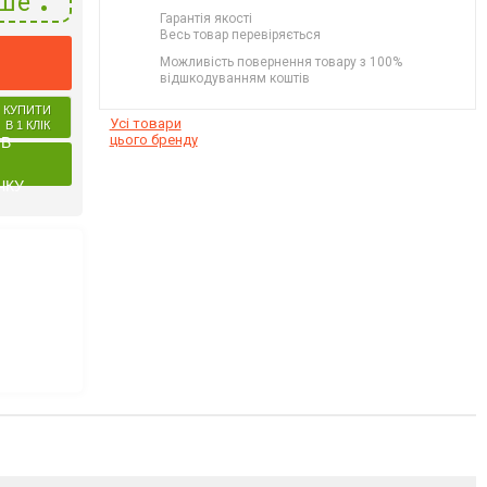
ше
Гарантія якості
Весь товар перевіряється
Можливість повернення товару з 100%
відшкодуванням коштів
КУПИТИ
Усі товари
В 1 КЛІК
цього бренду
 В
ЧКУ