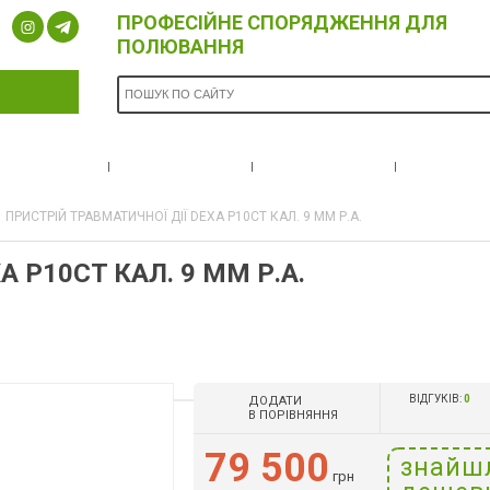
ПРОФЕСІЙНЕ СПОРЯДЖЕННЯ ДЛЯ
ПОЛЮВАННЯ
ОПЛАТА ТА
БРЕНДИ
НОВИНИ
ПРО Н
ДОСТАВКА
ПРИСТРІЙ ТРАВМАТИЧНОЇ ДІЇ DEXA P10CT КАЛ. 9 ММ Р.А.
 P10CT КАЛ. 9 ММ Р.А.
ВІДГУКІВ:
0
ДОДАТИ
В ПОРІВНЯННЯ
79 500
знайш
грн