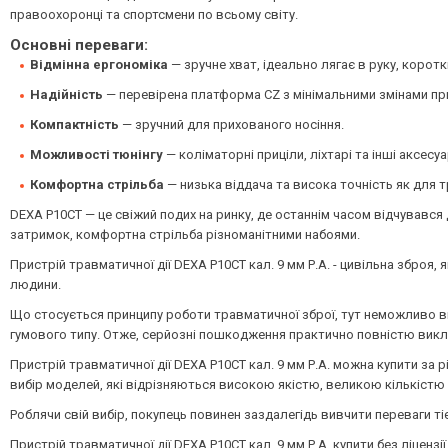
правоохоронці та спортсмени по всьому світу.
Основні переваги:
Відмінна ергономіка
— зручне хват, ідеально лягає в руку, корот
Надійність
— перевірена платформа CZ з мінімальними змінами при
Компактність
— зручний для прихованого носіння.
Можливості тюнінгу
— коліматорні приціли, ліхтарі та інші аксесуа
Комфортна стрільба
— низька віддача та висока точність як для
DEXA P10CT — це свіжий подих на ринку, де останнім часом відчувався 
затримок, комфортна стрільба різноманітними набоями.
Пристрій травматичної дії DEXA P10CT кал. 9 мм Р.А. - цивільна збро
людини.
Що стосується принципу роботи травматичної зброї, тут неможливо ви
гумового типу. Отже, серйозні пошкодження практично повністю викл
Пристрій травматичної дії DEXA P10CT кал. 9 мм Р.А. можна купити за р
вибір моделей, які відрізняються високою якістю, великою кількістю 
Роблячи свій вибір, покупець повинен заздалегідь вивчити переваги ті
Пристрій травматичної дії DEXA P10CT кал. 9 мм Р.А. купити без ліцен