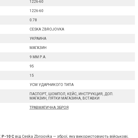
1226-60
1226-60
0.78
CESKA ZBROJOVKA
УКРАИНА
МАГАЗИН
9 ММ Р.А.
95
15
УСМ УДАРНИКОГО ТИПА
ПАСПОРТ, ШОМПОЛ, КЕЙС, ИНСТРУКЦИЯ, ДОП.
МАГАЗИН, ПЯТКИ МАГАЗИНА, ВСТАВКИ
ТРАВМАТИЧНА ЗБРОЯ
 P-10 C
 від Ceska Zbrojovka — зброї, яку використовують військові, 