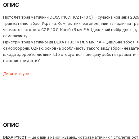
ОПИС
Пістолет травматичний DEXA P10CT (CZ P-10 C) — сучасна новинка 2026
травматичної зброї України. Компактний, ергономічний та надійний тр
чеського пістолета CZ P-10 C. Калібр 9 мм Р.А. Ідеальний вибір для щод
самозахисту.
Пристрій травматичної дії DEXA P10CT кал. 9 мм Р.А. - цивільна зброя,
самооборони. Однак, основна особливість такого виду зброї - нездатн
шкоди здоров'ю людини. Що стосується принципу роботи травматично
використовувати б...
Дивитись усе
ОПИС
DEXA P10CT
 — це один з найочікуваніших травматичних пістолетів ост