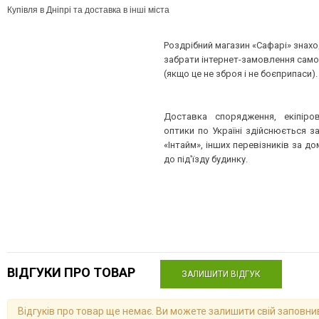
Купівля в Дніпрі та доставка в інші міста
Роздрібний магазин «Сафарі» знахо
забрати інтернет-замовлення само
(якщо це не зброя і не боєприпаси).
Доставка спорядження, екіпіров
оптики по Україні здійснюється 
«Інтайм», інших перевізників за 
до під'їзду будинку.
ВІДГУКИ ПРО ТОВАР
ЗАЛИШИТИ ВІДГУК
Відгуків про товар ще немає. Ви можете залишити свій заповн