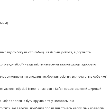
6 мм).
йкращого боку на стрільбищі: стабільна робота, відсутність 
акого виду зброї - нездатність нанесення тяжкої шкоди здоров'ю
чає використання спеціальних боєприпасів, які включають в себе кулі
потужності зброї. В інтернет магазині Safari представлений широкий
ння. Зброя повинна бути зручною та універсальною.
о типу, заздалегідь подбайте про наявність всіх необхідних дозволів.