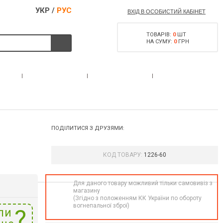
УКР
/
РУС
ВХІД В ОСОБИСТИЙ КАБІНЕТ
ТОВАРІВ:
0
ШТ
НА СУМУ:
0
ГРН
ДОЗВІЛ НА
АС
АКЦІЇ
КОНТАКТИ
ЗБРОЮ
ПОДІЛИТИСЯ З ДРУЗЯМИ:
КОД ТОВАРУ:
1226-60
Для даного товару можливий тільки самовивіз з
магазину
(Згідно з положенням КК України по обороту
вогнепальної зброї)
ли