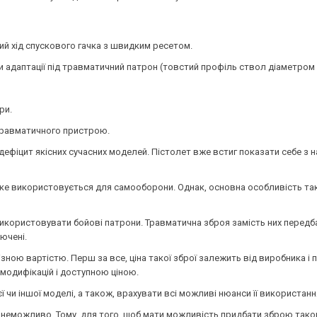
кий хід спускового гачка з швидким ресетом.
 адаптації під травматичний патрон (товстий профіль ствол діаметром 
ри.
 травматичного пристрою.
дефіцит якісних сучасних моделей. Пістолет вже встиг показати себе з на
я, яке використовується для самооборони. Однак, основна особливість т
користовувати бойові патрони. Травматична зброя замість них передба
ючені.
ізною вартістю. Перш за все, ціна такої зброї залежить від виробника і 
модифікацій і доступною ціною.
єї чи іншої моделі, а також, врахувати всі можливі нюанси її використа
зії неможливо. Тому, для того, щоб мати можливість придбати зброю таког