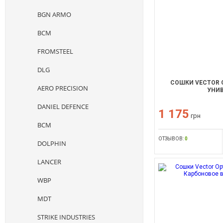
BGN ARMO
BCM
FROMSTEEL
DLG
СОШКИ VECTOR O
AERO PRECISION
УНИ
DANIEL DEFENCE
1 175
грн
BCM
ОТЗЫВОВ:
0
DOLPHIN
LANCER
WBP
MDT
STRIKE INDUSTRIES