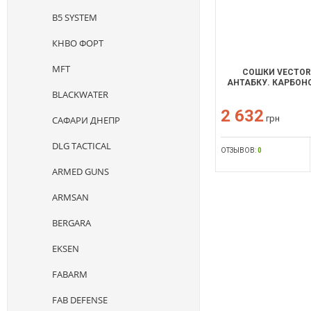
B5 SYSTEM
КНВО ФОРТ
MFT
СОШКИ VECTOR 
АНТАБКУ. КАРБОН
BLACKWATER
2 632
грн
САФАРИ ДНЕПР
DLG TACTICAL
ОТЗЫВОВ:
0
ARMED GUNS
ARMSAN
BERGARA
EKSEN
FABARM
FAB DEFENSE