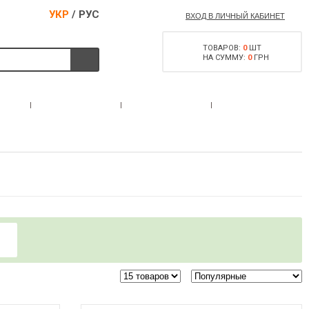
УКР
/
РУС
ВХОД В ЛИЧНЫЙ КАБИНЕТ
ТОВАРОВ:
0
ШТ
НА СУММУ:
0
ГРН
РАЗРЕШЕНИЕ НА
С
АКЦИИ
КОНТАКТЫ
ОРУЖИЕ