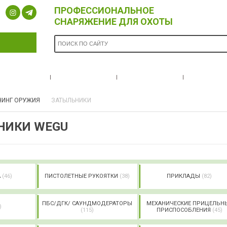
ПРОФЕССИОНАЛЬНОЕ
СНАРЯЖЕНИЕ ДЛЯ ОХОТЫ
ОПЛАТА И
БРЕНДЫ
НОВОСТИ
О НА
ДОСТАВКА
НИНГ ОРУЖИЯ
ЗАТЫЛЬНИКИ
НИКИ WEGU
А
(46)
ПИСТОЛЕТНЫЕ РУКОЯТКИ
(38)
ПРИКЛАДЫ
(82)
ПБС/ДГК/ САУНДМОДЕРАТОРЫ
МЕХАНИЧЕСКИЕ ПРИЦЕЛЬН
)
(115)
ПРИСПОСОБЛЕНИЯ
(45)