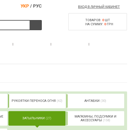
УКР
/
РУС
ВХОД В ЛИЧНЫЙ КАБИНЕТ
ТОВАРОВ:
0
ШТ
НА СУММУ:
0
ГРН
РАЗРЕШЕНИЕ НА
С
АКЦИИ
КОНТАКТЫ
ОРУЖИЕ
РУКОЯТКИ ПЕРЕНОСА ОГНЯ
(42)
АНТАБКИ
(30)
ЫЕ
МАГАЗИНЫ, ПОДСУМКИ И
ЗАТЫЛЬНИКИ
(27)
АКСЕССУАРЫ
(158)