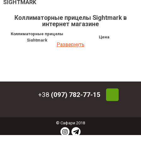
SIGHTMARK
Коллиматорные прицелы Sightmark в
интернет магазине
Коллиматорные прицелы
Цена
Sightmark
Развернуть
Коллиматорный прицел
SIGHTMARK SURE SHOT REFLEX
4 700 грн
SIGHT BLACK
Коллиматорный прицел
SIGHTMARK Mini Shot Pro Spec с
4 730 грн
точкой 5 МОА
Коллиматорный прицел
9 902 грн
SIGHTMARK Ultra Shot R-Spec
+38
(097) 782-77-15
Коллиматорный прицел
12 246.79 грн
SIGHTMARK Ultra Shot A-Spec
© Сафари 2018
СОЗДАНИЕ ИНТЕРНЕТ МАГАЗИНА
: ФЕНИКС