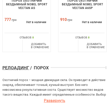
ПОРОХ ОХОТНИЧИЙ
ПОРОХ ОХОТНИЧИЙ
БЕЗДЫМНЫЙ NOBEL SPORT
БЕЗДЫМНЫЙ NOBEL SPORT
VECTAN AS
VECTAN A6SP
777
910
грн
грн
Нет в наличии
Нет в наличии
ОТЗЫВОВ:
0
ОТЗЫВОВ:
0
ДОБАВИТЬ
ДОБАВИТЬ
В СРАВНЕНИЕ
В СРАВНЕНИЕ
РЕЛОАДИНГ
/ ПОРОХ
Охотничий порох – мощная движущая сила. Он приводит в действие
снаряд, обеспечивает точный, кучный выстрел. Без него
невозможна результативная охота. Существует множество видов
такого вещества. Каждый имеет определенные особенности. Выбор
наименования – ответственная задача. Ведь от него зависит успех
Развернуть
охоты.