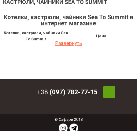
КАСТРЮЛИ, ЧАЙНИКИ SEA TO SUMMIT
Котелки, кастрюли, чайники Sea To Summit в
интернет магазине
Котелки, кастрюли, чайники Sea
Цена
To Summit
Развернуть
Набор посуды Sea To Summit X-Set
6 016 грн
32
Кастрюля складная Sea To Summit
2 679 грн
X-Pot 2.8L Grey
Кастрюля складная Sea To Summit
2 256 грн
X-Pot 1.4 L Orange
Чайник складной Sea to Summit X-
1 833 грн
Pot Kettle 1.3 Liter
+38
(097) 782-77-15
© Сафари 2018
СОЗДАНИЕ ИНТЕРНЕТ МАГАЗИНА
: ФЕНИКС