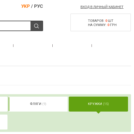
УКР
/
РУС
ВХОД В ЛИЧНЫЙ КАБИНЕТ
ТОВАРОВ:
0
ШТ
НА СУММУ:
0
ГРН
РАЗРЕШЕНИЕ НА
С
АКЦИИ
КОНТАКТЫ
ОРУЖИЕ
ФЛЯГИ
(9)
КРУЖКИ
(15)