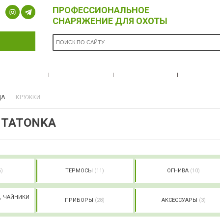
ПРОФЕССИОНАЛЬНОЕ
СНАРЯЖЕНИЕ ДЛЯ ОХОТЫ
ОПЛАТА И
БРЕНДЫ
НОВОСТИ
О НА
ДОСТАВКА
ДА
КРУЖКИ
 TATONKA
6)
ТЕРМОСЫ
(11)
ОГНИВА
(10)
, ЧАЙНИКИ
ПРИБОРЫ
(28)
АКСЕССУАРЫ
(3)