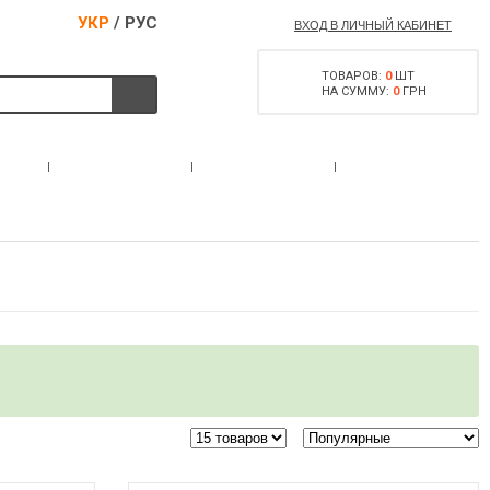
УКР
/
РУС
ВХОД В ЛИЧНЫЙ КАБИНЕТ
ТОВАРОВ:
0
ШТ
НА СУММУ:
0
ГРН
РАЗРЕШЕНИЕ НА
С
АКЦИИ
КОНТАКТЫ
ОРУЖИЕ