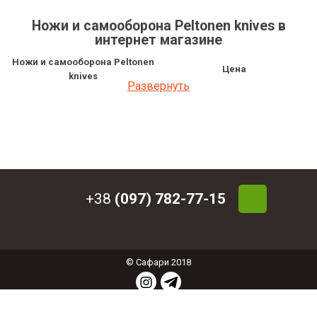
Ножи и самооборона Peltonen knives в
интернет магазине
Ножи и самооборона Peltonen
Цена
knives
Развернуть
Нож Peltonen M95 Ranger Knife
4 882.36 грн
Black Handle (uncoated, composite)
Нож Peltonen M95 Ranger Knife
5 042.16 грн
Coyote Handle (teflon, composite)
Нож Peltonen M07 Ranger Knife
4 706.11 грн
Black Handle (uncoated, composite)
Нож Peltonen M07 Ranger Knife
5 042.16 грн
Black Handle (teflon, composite)
+38
(097) 782-77-15
© Сафари 2018
СОЗДАНИЕ ИНТЕРНЕТ МАГАЗИНА
: ФЕНИКС
ИНДАСТРИ © 2017