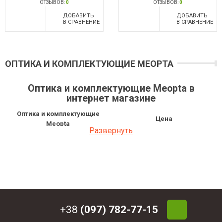
ОТЗЫВОВ:
0
ОТЗЫВОВ:
0
ДОБАВИТЬ
ДОБАВИТЬ
В СРАВНЕНИЕ
В СРАВНЕНИЕ
ОПТИКА И КОМПЛЕКТУЮЩИЕ MEOPTA
Оптика и комплектующие Meopta в
интернет магазине
Оптика и комплектующие
Цена
Meopta
Развернуть
Оптический прицел Meopta
52 704 грн
MeoStar R2 1-6x24 RD KDot 2
Оптический прицел Meopta
39 386 грн
MeoStar R1 1-4x22 RD-KD
+38
(097) 782-77-15