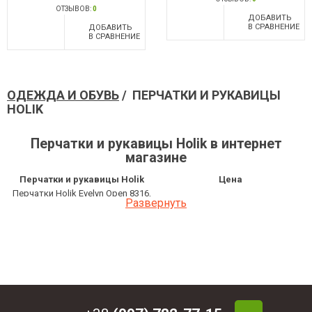
ОТЗЫВОВ:
0
ДОБАВИТЬ
В СРАВНЕНИЕ
ДОБАВИТЬ
В СРАВНЕНИЕ
ОДЕЖДА И ОБУВЬ
/ ПЕРЧАТКИ И РУКАВИЦЫ
HOLIK
Перчатки и рукавицы Holik в интернет
магазине
Перчатки и рукавицы Holik
Цена
Перчатки Holik Evelyn Open 8316,
4 482 грн
Развернуть
откидной палец, зима
Перчатки Holik Lena 8342
2 052 грн
Перчатки Holik Taylor 8344,
1 512 грн
откидной палец
Перчатки Holik Elsa 8345
2 646 грн
Рукавицы Holik Mandy 8346
2 808 грн
Перчатки Holik Evelyn Open 8316,
2 862 грн
откидной палец, зима