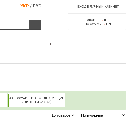
УКР
/
РУС
ВХОД В ЛИЧНЫЙ КАБИНЕТ
ТОВАРОВ:
0
ШТ
НА СУММУ:
0
ГРН
РАЗРЕШЕНИЕ НА
С
АКЦИИ
КОНТАКТЫ
ОРУЖИЕ
АКСЕССУАРЫ И КОМПЛЕКТУЮЩИЕ
ДЛЯ ОПТИКИ
(168)