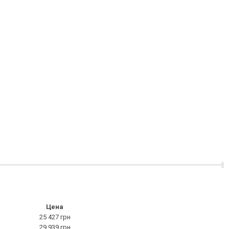
Цена
25 427 грн
29 939 грн