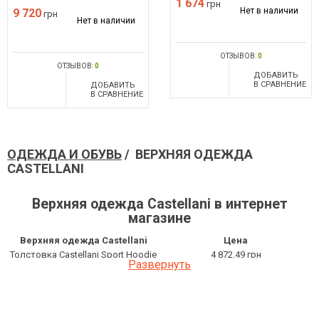
1 674
грн
Нет в наличии
9 720
грн
Нет в наличии
ОТЗЫВОВ:
0
ОТЗЫВОВ:
0
ДОБАВИТЬ
В СРАВНЕНИЕ
ДОБАВИТЬ
В СРАВНЕНИЕ
ОДЕЖДА И ОБУВЬ
/ ВЕРХНЯЯ ОДЕЖДА
CASTELLANI
Верхняя одежда Castellani в интернет
магазине
Верхняя одежда Castellani
Цена
Толстовка Castellani Sport Hoodie
4 872.49 грн
Развернуть
Толстовка Castellani Sport Hoodie
4 752 грн
Куртка Soft-Shell Castellani DRY
13 878 грн
FILM
Футболка с длинным рукавом
4 590 грн