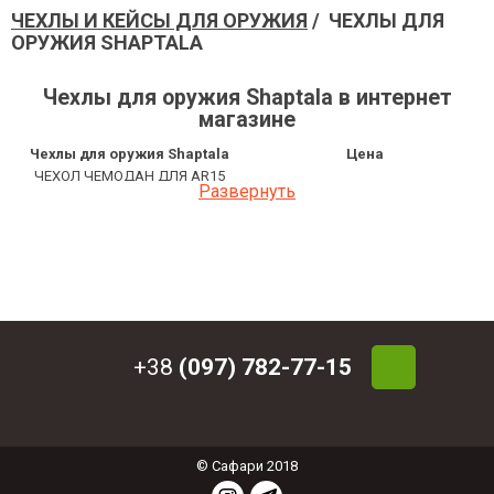
ЧЕХЛЫ И КЕЙСЫ ДЛЯ ОРУЖИЯ
/ ЧЕХЛЫ ДЛЯ
ОРУЖИЯ SHAPTALA
Чехлы для оружия Shaptala в интернет
магазине
Чехлы для оружия Shaptala
Цена
ЧЕХОЛ ЧЕМОДАН ДЛЯ AR15
2 229.68 грн
Развернуть
Shaptala
ЧЕХОЛ для помпы с
1 801.51 грн
коллиматором Shaptala
ЧЕХОЛ для полуавтомата Shaptala
1 582.49 грн
ЧЕХОЛ для полуавтомата Shaptala
1 582.02 грн
ЧЕХОЛ-СУМКА АКМС
5 616.97 грн
ТАКТИЧЕСКАЯ Shaptala
СКАББАРД ДЛЯ ПОМПОВОГО
+38
(097) 782-77-15
3 215.27 грн
РУЖЬЯ Shaptala С КАРМАНАМИ
© Сафари 2018