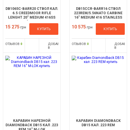
DB1065C-BARR20 CТВОЛ КАЛ.
DB15CCR-BARR16 CТВОЛ
6.5 CREEDMOOR RIFLE
223REM/5.56NATO CARBINE
LENGHT 20" MEDIUM 416SS
16″ MEDIUM 416 STAINLESS
1:8" FLUTED
STEEL 1:8
15 275
10 575
грн
грн
КУПИТЬ
КУПИТЬ
ДОБАВИТЬ
ДОБАВИ
ОТЗЫВОВ:
0
ОТЗЫВОВ:
0
В
В
СРАВНЕНИЕ
СРАВНЕН
КАРАБИН НАРЕЗНОЙ
КАРАБИН DIAMONDBACK
DIAMONDBACK DB15 КАЛ .223
DB15 КАЛ .223 REM
REM 16'' M-LOK