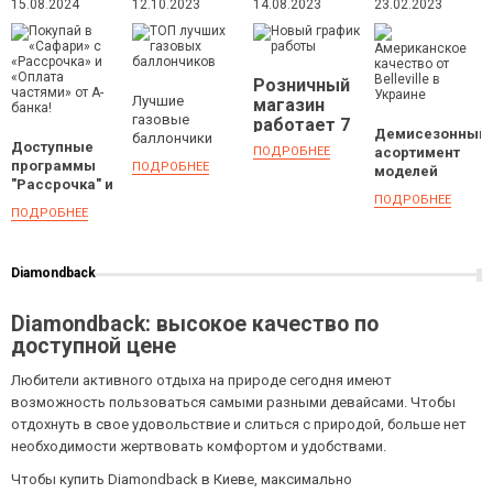
С
ГАЗОВЫХ
РАБОТЫ
ОТ
15.08.2024
12.10.2023
14.08.2023
23.02.2023
«РАССРОЧКА»
БАЛЛОНЧИКОВ
BELLEVILLE
И «ОПЛАТА
В УКРАИНЕ
ЧАСТЯМИ»
ОТ А-
Розничный
БАНКА!
Лучшие
магазин
газовые
работает 7
Демисезонный
баллончики
дней в
Доступные
ПОДРОБНЕЕ
асортимент
для
неделю
программы
ПОДРОБНЕЕ
моделей
самообороны:
"Рассрочка" и
доступен для
выбор и
ПОДРОБНЕЕ
"Оплата
заказов
рекомендации
ПОДРОБНЕЕ
частями" от А-
банка
Diamondback
Diamondback: высокое качество по
доступной цене
Любители активного отдыха на природе сегодня имеют
возможность пользоваться самыми разными девайсами. Чтобы
отдохнуть в свое удовольствие и слиться с природой, больше нет
необходимости жертвовать комфортом и удобствами.
Чтобы купить Diamondback в Киеве, максимально