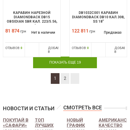
КАРАБИН НАРЕЗНОЙ
DB1032C001 КАРАБИН
DIAMONDBACK DB15
DIAMONDBACK DB10 КАЛ.308,
OBSIDIAN SBR КАЛ. 223/5.56,
SS 18"
11,5"
81 874
122 811
грн
грн
Нет в наличии
Предзаказ
ДОБАВИТЬ
ДОБАВИ
ОТЗЫВОВ:
0
ОТЗЫВОВ:
0
В
В
СРАВНЕНИЕ
СРАВНЕН
ПОКАЗАТЬ ЕЩЕ 19
1
2
СМОТРЕТЬ ВСЕ
НОВОСТИ И СТАТЬИ
ПОКУПАЙ В
ТОП
НОВЫЙ
АМЕРИКАНСК
«САФАРИ»
ЛУЧШИХ
ГРАФИК
КАЧЕСТВО