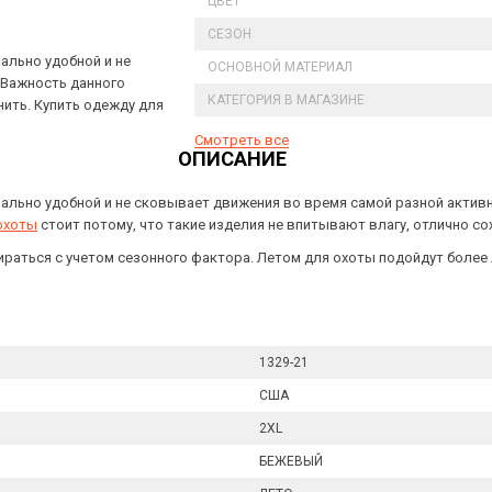
ЦВЕТ
СЕЗОН
мально удобной и не
ОСНОВНОЙ МАТЕРИАЛ
 Важность данного
КАТЕГОРИЯ В МАГАЗИНЕ
ить. Купить одежду для
Смотреть все
ОПИСАНИЕ
ксимально удобной и не сковывает движения во время самой разной акти
охоты
стоит потому, что такие изделия не впитывают влагу, отлично с
аться с учетом сезонного фактора. Летом для охоты подойдут более л
1329-21
США
2XL
БЕЖЕВЫЙ