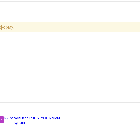
 форму.
Й