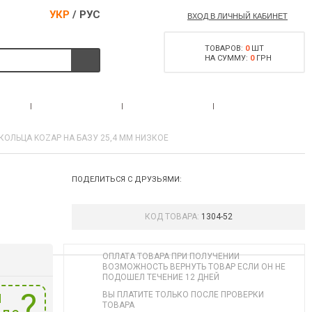
УКР
/
РУС
ВХОД В ЛИЧНЫЙ КАБИНЕТ
ТОВАРОВ:
0
ШТ
НА СУММУ:
0
ГРН
РАЗРЕШЕНИЕ НА
С
АКЦИИ
КОНТАКТЫ
ОРУЖИЕ
КОЛЬЦА KOZAP НА БАЗУ 25,4 ММ НИЗКОЕ
ПОДЕЛИТЬСЯ С ДРУЗЬЯМИ:
КОД ТОВАРА:
1304-52
ОПЛАТА ТОВАРА ПРИ ПОЛУЧЕНИИ
ВОЗМОЖНОСТЬ ВЕРНУТЬ ТОВАР ЕСЛИ ОН НЕ
ПОДОШЕЛ ТЕЧЕНИЕ 12 ДНЕЙ
и
ВЫ ПЛАТИТЕ ТОЛЬКО ПОСЛЕ ПРОВЕРКИ
ТОВАРА